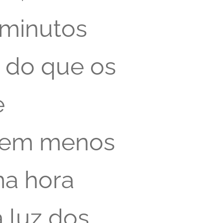
 minutos
e do que os
e
em menos
a hora
 luz dos