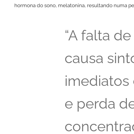
hormona do sono, melatonina, resultando numa p
“A falta d
causa sin
imediatos
e perda d
concentra