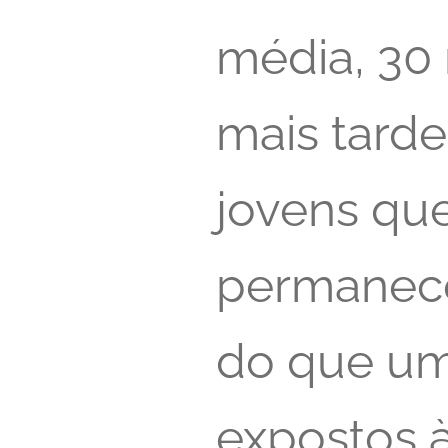
média, 30
mais tard
jovens qu
permanec
do que um
expostos à