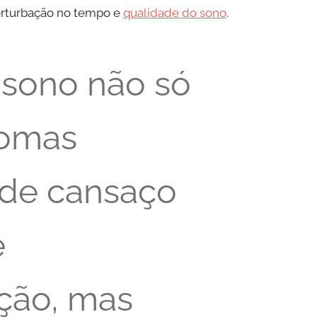
erturbação no tempo e
qualidade do sono
.
e sono não só
tomas
 de cansaço
e
ção, mas