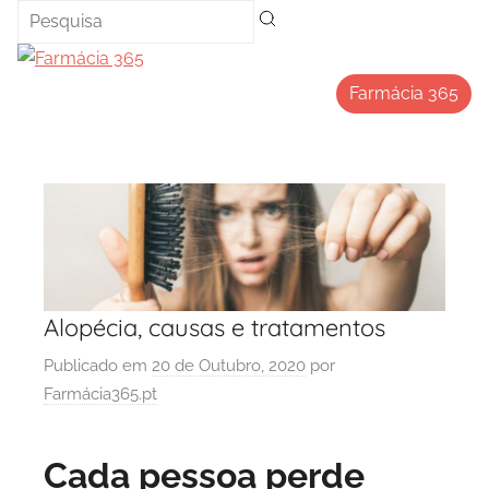
Saltar
para
o
Farmácia 365
conteúdo
Alopécia, causas e tratamentos
Publicado em
20 de Outubro, 2020
por
Farmácia365.pt
Cada pessoa perde