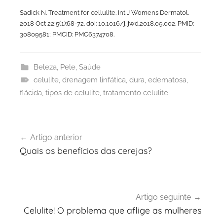
Sadick N. Treatment for cellulite. Int J Womens Dermatol.
2018 Oct 22;5(1):68-72. doi: 10.1016/j.ijwd.2018.09.002. PMID:
30809581; PMCID: PMC6374708.
Beleza
,
Pele
,
Saúde
celulite
,
drenagem linfática
,
dura
,
edematosa
,
flácida
,
tipos de celulite
,
tratamento celulite
Navegação
Artigo anterior
de
Quais os benefícios das cerejas?
artigos
Artigo seguinte
Celulite! O problema que aflige as mulheres