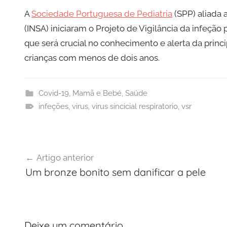
A
Sociedade Portuguesa de Pediatria
(SPP) aliada 
(INSA) iniciaram o Projeto de Vigilância da infeção p
que será crucial no conhecimento e alerta da princip
crianças com menos de dois anos.
Covid-19
,
Mamã e Bebé
,
Saúde
infeções
,
virus
,
virus sincicial respiratorio
,
vsr
Navegação
Artigo anterior
de
Um bronze bonito sem danificar a pele
artigos
Deixe um comentário