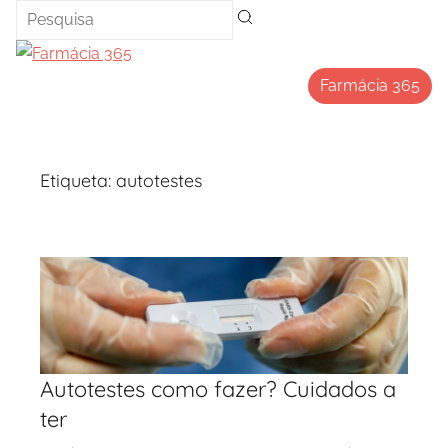
Saltar
para
o
Farmácia 365
conteúdo
Etiqueta:
autotestes
Autotestes como fazer? Cuidados a
ter