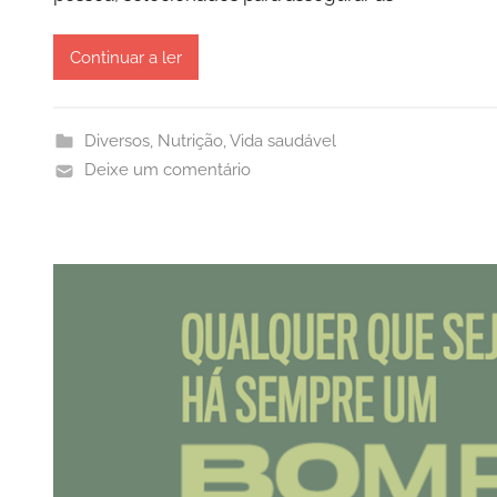
Continuar a ler
Diversos
,
Nutrição
,
Vida saudável
Deixe um comentário