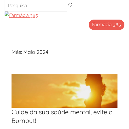
Saltar
para
o
Farmácia 365
conteúdo
Mês:
Maio 2024
Cuide da sua saúde mental, evite o
Burnout!