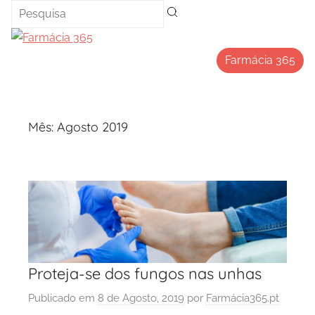
Saltar
para
o
Farmácia 365
conteúdo
Mês:
Agosto 2019
Proteja-se dos fungos nas unhas
Publicado em
8 de Agosto, 2019
por
Farmácia365.pt