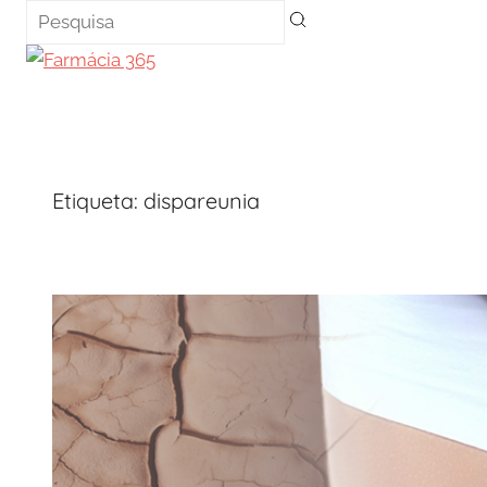
Saltar
para
o
conteúdo
Etiqueta:
dispareunia