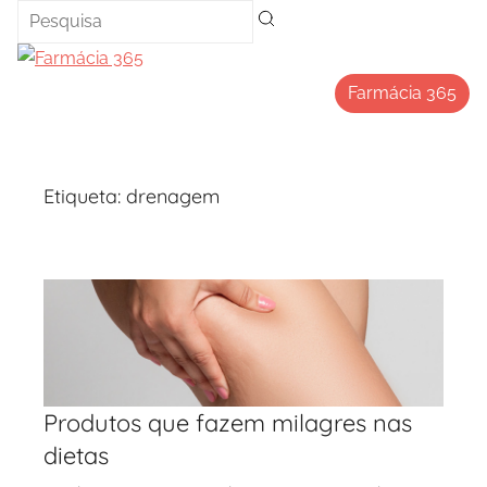
Saltar
para
o
Farmácia 365
conteúdo
Etiqueta:
drenagem
Produtos que fazem milagres nas
dietas