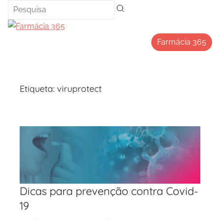
Saltar
para
o
Farmácia 365
conteúdo
Etiqueta:
viruprotect
Dicas para prevenção contra Covid-
19