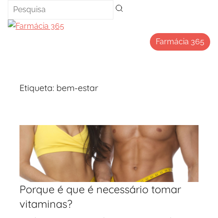
Saltar
para
o
Farmácia 365
conteúdo
Etiqueta:
bem-estar
Porque é que é necessário tomar
vitaminas?