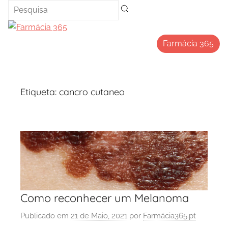
Saltar
para
o
Farmácia 365
conteúdo
Etiqueta:
cancro cutaneo
Como reconhecer um Melanoma
Publicado em
21 de Maio, 2021
por
Farmácia365.pt