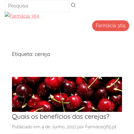
Saltar
para
o
Farmácia 365
conteúdo
Etiqueta:
cereja
Quais os benefícios das cerejas?
Publicado em
4 de Junho, 2021
por
Farmácia365.pt