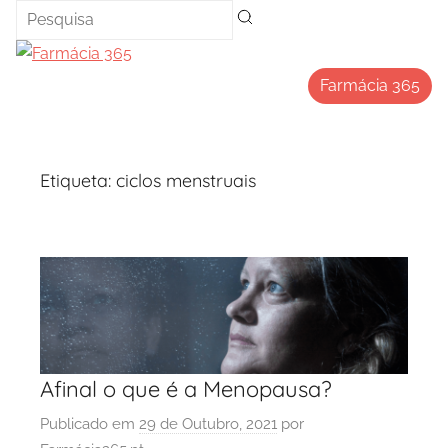
Saltar
para
o
Farmácia 365
conteúdo
Etiqueta:
ciclos menstruais
Afinal o que é a Menopausa?
Publicado em
29 de Outubro, 2021
por