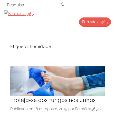
Saltar
para
o
Farmácia 365
conteúdo
Etiqueta:
humidade
Proteja-se dos fungos nas unhas
Publicado em
8 de Agosto, 2019
por
Farmácia365.pt