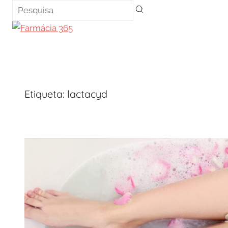
Saltar
para
o
conteúdo
Etiqueta:
lactacyd