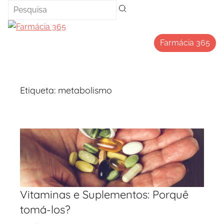
Saltar
para
o
Farmácia 365
conteúdo
Etiqueta:
metabolismo
Vitaminas e Suplementos: Porquê
tomá-los?