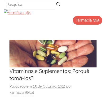
Saltar
para
o
Farmácia 365
conteúdo
Vitaminas e Suplementos: Porquê
tomá-los?
Publicado em
25 de Outubro, 2021
por
Farmácia365.pt