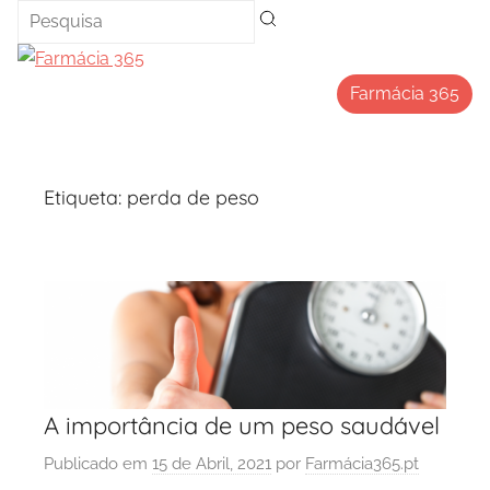
Saltar
para
o
Farmácia 365
conteúdo
Etiqueta:
perda de peso
A importância de um peso saudável
Publicado em
15 de Abril, 2021
por
Farmácia365.pt