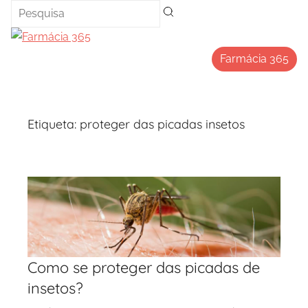
Saltar
para
o
Farmácia 365
conteúdo
Etiqueta:
proteger das picadas insetos
Como se proteger das picadas de
insetos?