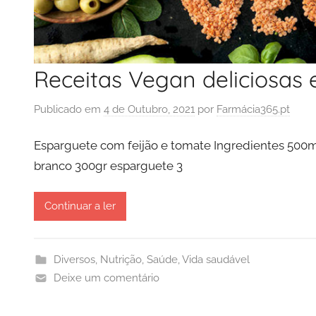
Receitas Vegan deliciosas 
Publicado em
4 de Outubro, 2021
por
Farmácia365.pt
Esparguete com feijão e tomate Ingredientes 500m
branco 300gr esparguete 3
Continuar a ler
Diversos
,
Nutrição
,
Saúde
,
Vida saudável
Deixe um comentário