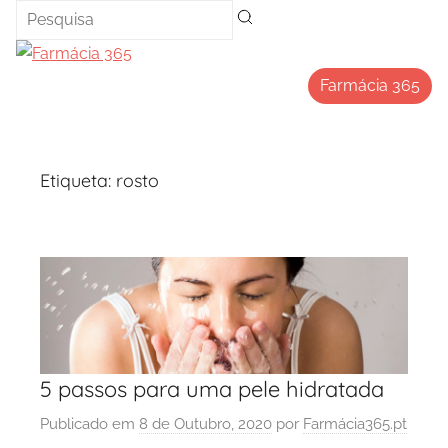
Saltar
para
o
Farmácia 365
conteúdo
Etiqueta:
rosto
5 passos para uma pele hidratada
Publicado em
8 de Outubro, 2020
por
Farmácia365.pt