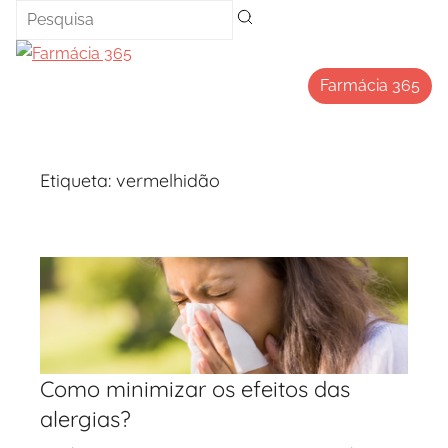
Saltar
para
o
Farmácia 365
conteúdo
Etiqueta:
vermelhidão
Como minimizar os efeitos das
alergias?