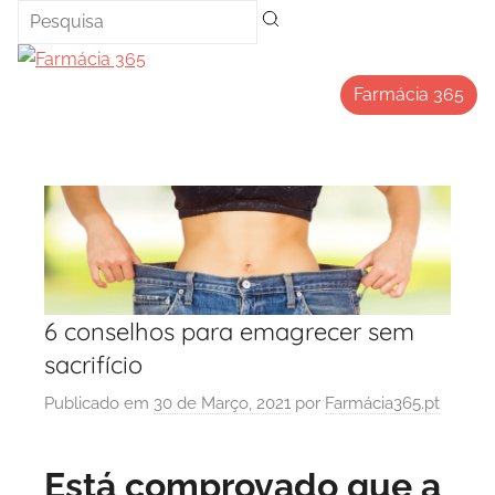
Saltar
para
o
Farmácia 365
conteúdo
6 conselhos para emagrecer sem
sacrifício
Publicado em
30 de Março, 2021
por
Farmácia365.pt
Está comprovado que a