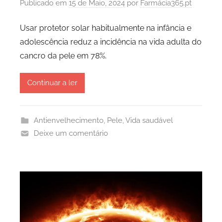
Publicado em
15 de Maio, 2024
por
Farmácia365.pt
Usar protetor solar habitualmente na infância e
adolescência reduz a incidência na vida adulta do
cancro da pele em 78%.
Continuar a ler
Antienvelhecimento
,
Pele
,
Vida saudável
Deixe um comentário