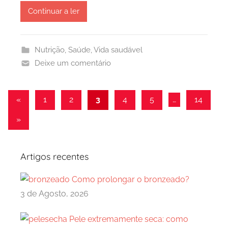
Continuar a ler
Nutrição
,
Saúde
,
Vida saudável
Deixe um comentário
Navegação
Artigos
«
1
2
3
4
5
…
14
anteriores
de
Artigos
»
artigos
seguintes
Artigos recentes
Como prolongar o bronzeado?
3 de Agosto, 2026
Pele extremamente seca: como